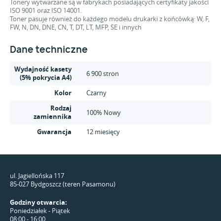
Tonery wytwarzane są w fabrykach posiadających certyfikaty jakości
ISO 9001 oraz ISO 14001.
Toner pasuje również do każdego modelu drukarki z końcówką: W, F,
FW, N, DN, DNE, CN, T, DT, LT, MFP, SE i innych
Dane techniczne
Wydajność kasety
6 900 stron
(5% pokrycia A4)
Kolor
Czarny
Rodzaj
100% Nowy
zamiennika
Gwarancja
12 miesięcy
ul. Jagiellońska 117
85-027 Bydgoszcz (teren Pasamonu)
Godziny otwarcia:
Poniedziałek - Piątek
08:00 - 16:00