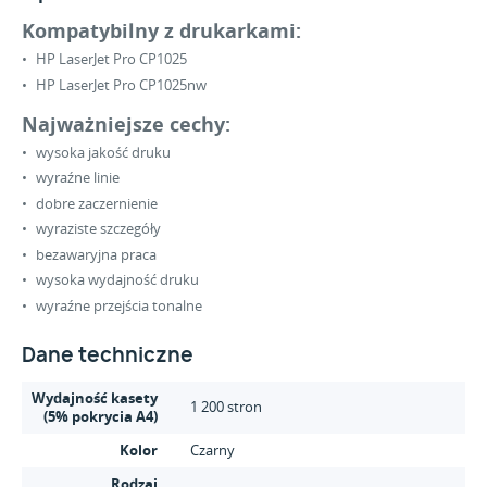
Kompatybilny z drukarkami:
HP LaserJet Pro CP1025
HP LaserJet Pro CP1025nw
Najważniejsze cechy:
wysoka jakość druku
wyraźne linie
dobre zaczernienie
wyraziste szczegóły
bezawaryjna praca
wysoka wydajność druku
wyraźne przejścia tonalne
Dane techniczne
Wydajność kasety
1 200 stron
(5% pokrycia A4)
Kolor
Czarny
Rodzaj