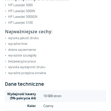
HP LaserJet 5000
HP LaserJet 5000N
HP LaserJet 5000GN
HP LaserJet 5100
Najważniejsze cechy:
wysoka jakość druku
wyraźne linie
dobre zaczernienie
wyraziste szczegóły
bezawaryjna praca
wysoka wydajność druku
wyraźne przejścia tonalne
Dane techniczne
Wydajność kasety
10 000 stron
(5% pokrycia A4)
Kolor
Czarny