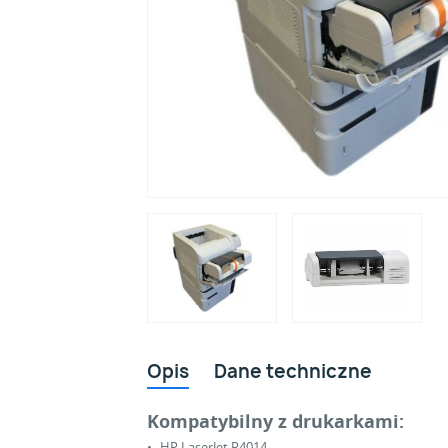
Opis
Dane techniczne
Kompatybilny z drukarkami:
HP LaserJet P4014