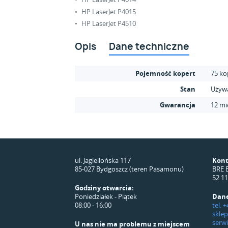
HP LaserJet P4015
HP LaserJet P4510
Opis
Dane techniczne
Pojemność kopert
75 ko
Stan
Używ
Gwarancja
12 mi
ul. Jagiellońska 117
Kont
85-027 Bydgoszcz (teren Pasamonu)
BRE 
52 1
Godziny otwarcia:
Poniedziałek - Piątek
Dane
08:00 - 16:00
tel. 
skle
serw
U nas nie ma problemu z miejscem