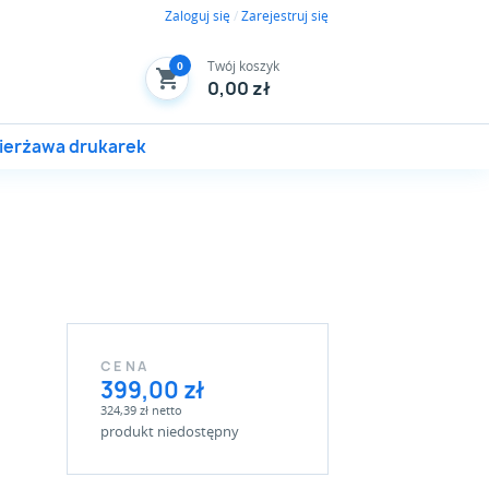
Zaloguj się
/
Zarejestruj się
Twój koszyk
0
0,00 zł
ierżawa drukarek
CENA
399,00 zł
324,39 zł netto
produkt niedostępny