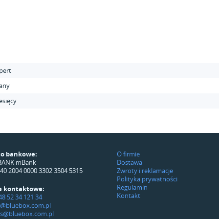
pert
any
esięcy
o bankowe:
O firmie
BANK mBank
Dostawa
140 2004 0000 3302 3504 5315
Zwroty i reklamacje
Polityka prywatności
Regulamin
 kontaktowe:
Kontakt
+48 52 34 121 34
p@bluebox.com.pl
is@bluebox.com.pl