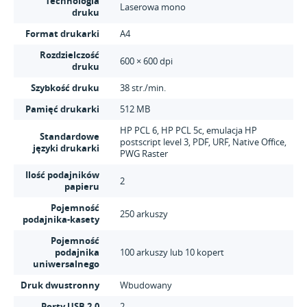
Technologia
Laserowa mono
druku
Format drukarki
A4
Rozdzielczość
600 × 600 dpi
druku
Szybkość druku
38 str./min.
Pamięć drukarki
512 MB
HP PCL 6, HP PCL 5c, emulacja HP
Standardowe
postscript level 3, PDF, URF, Native Office,
języki drukarki
PWG Raster
Ilość podajników
2
papieru
Pojemność
250 arkuszy
podajnika-kasety
Pojemność
podajnika
100 arkuszy lub 10 kopert
uniwersalnego
Druk dwustronny
Wbudowany
Porty USB 2.0
2