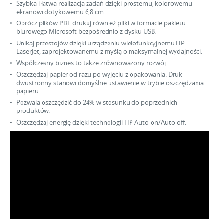
Szybka i łatwa realizacja zadań dzięki prostemu, kolorowemu
ekranowi dotykowemu 6,8 cm.
Oprócz plików PDF drukuj również pliki w formacie pakietu
biurowego Microsoft bezpośrednio z dysku USB.
Unikaj przestojów dzięki urządzeniu wielofunkcyjnemu HP
LaserJet, zaprojektowanemu z myślą o maksymalnej wydajności.
Współczesny biznes to także zrównoważony rozwój
Oszczędzaj papier od razu po wyjęciu z opakowania. Druk
dwustronny stanowi domyślne ustawienie w trybie oszczędzania
papieru.
Pozwala oszczędzić do 24% w stosunku do poprzednich
produktów.
Oszczędzaj energię dzięki technologii HP Auto-on/Auto-off.