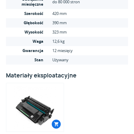
do 80 000 stron
miesięczne
Szerokość
420 mm
Głębokość
390 mm
Wysokość
323 mm
Waga
12,6 kg
Gwarancja
12 miesięcy
Stan
Używany
Materiały eksploatacyjne