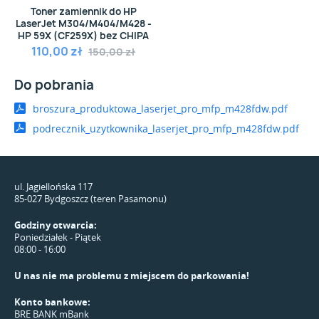
Toner zamiennik do HP
LaserJet M304/M404/M428 -
HP 59X (CF259X) bez CHIPA
110,00 zł
150,00 zł
Do pobrania
broszura_produktowa_laserjet_pro_mfp_m428fdw.pdf
podrecznik_uzytkownika_laserjet_pro_mfp_m428fdw.pdf
ul. Jagiellońska 117
85-027 Bydgoszcz (teren Pasamonu)
Godziny otwarcia:
Poniedziałek - Piątek
08:00 - 16:00
U nas nie ma problemu z miejscem do parkowania!
Konto bankowe:
BRE BANK mBank