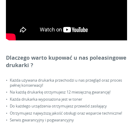
Dlaczego warto kupować u nas poleasingowe
drukarki ?
Każda używana drukarka przechodzi u nas przegląd oraz proces
pełnej konserwacji!
Na każdą drukarkę otrzymujesz 12 miesięczną gwarancję!
Każda drukarka wyposażona jest w toner
Do każdego urządzenia otrzymujesz przewód zasilający
Otrzymujesz najwyższą jakość obsługi oraz wsparcie techniczne!
Serwis gwarancyjny i pogwarancyjny