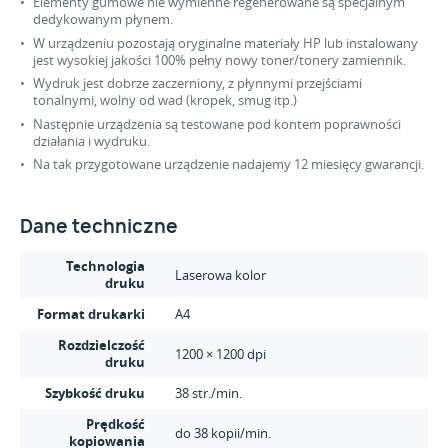
Elementy gumowe nie wymienne regenerowane są specjalnym
dedykowanym płynem.
W urządzeniu pozostają oryginalne materiały HP lub instalowany
jest wysokiej jakości 100% pełny nowy toner/tonery zamiennik.
Wydruk jest dobrze zaczerniony, z płynnymi przejściami
tonalnymi, wolny od wad (kropek, smug itp.)
Następnie urządzenia są testowane pod kontem poprawności
działania i wydruku.
Na tak przygotowane urządzenie nadajemy 12 miesięcy gwarancji.
Dane techniczne
Technologia
Laserowa kolor
druku
Format drukarki
A4
Rozdzielczość
1200 × 1200 dpi
druku
Szybkość druku
38 str./min.
Prędkość
do 38 kopii/min.
kopiowania