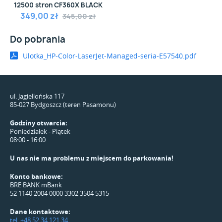
12500 stron CF360X BLACK
349,00 zł
345,00 zł
Do pobrania
Ulotka_HP-Color-LaserJet-Managed-seria-E57540.pdf
ul. Jagiellońska 117
85-027 Bydgoszcz (teren Pasamonu)
Godziny otwarcia:
Poniedziałek - Piątek
08:00 - 16:00
U nas nie ma problemu z miejscem do parkowania!
Konto bankowe:
BRE BANK mBank
52 1140 2004 0000 3302 3504 5315
Dane kontaktowe:
tel. +48 52 34 121 34