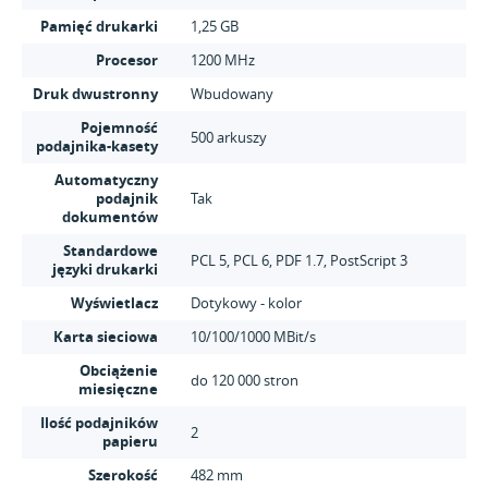
Pamięć drukarki
1,25 GB
Procesor
1200 MHz
Druk dwustronny
Wbudowany
Pojemność
500 arkuszy
podajnika-kasety
Automatyczny
podajnik
Tak
dokumentów
Standardowe
PCL 5, PCL 6, PDF 1.7, PostScript 3
języki drukarki
Wyświetlacz
Dotykowy - kolor
Karta sieciowa
10/100/1000 MBit/s
Obciążenie
do 120 000 stron
miesięczne
Ilość podajników
2
papieru
Szerokość
482 mm