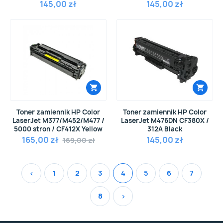
145,00 zł
145,00 zł
Toner zamiennik HP Color
Toner zamiennik HP Color
LaserJet M377/M452/M477 /
LaserJet M476DN CF380X /
5000 stron / CF412X Yellow
312A Black
165,00 zł
145,00 zł
169,00 zł
‹
1
2
3
4
5
6
7
8
›